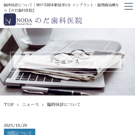
臨時休診について｜神戸市岡本駅徒歩1分 インプラント・歯周病治療な
ら【のだ歯科医院】
TOP
当院について
医院の案内
院長挨拶
ニュース
医院の特徴
診療案内
医療機器掲載
精密修復・セレック治療
TOP
ニュース
臨時休診について
歯周病治療
2025/10/20
インプラント・骨増生治療
当院について