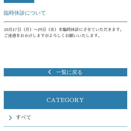
セラミック・審美修復
臨時休診について
食いしばり・歯ぎしり治療
10月27日（月）〜29日（水）を臨時休診にさせていただきます。
予防・メンテナンス
ご迷惑をおかけしますがよろしくお願いいたします。
料金案内
Q＆A
採用情報
一覧に戻る
ニュース
ブログ
CATEGORY
お問い合わせ
すべて