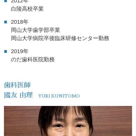
2012年
著書
白陵高校卒業
2008年
「補綴臨床」別冊 審美歯科・インプラントワードブック
2018年
2010年
岡山大学歯学部卒業
The Quintessence エビデンスの正しい理解と活用法
岡山大学病院卒後臨床研修センター勤務
2019年
のだ歯科医院勤務
歯科医師
國友 由理
YURI KUNITOMO