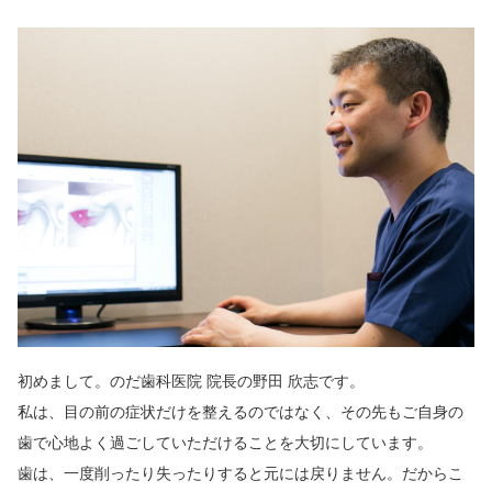
セラミック・審美修復
食いしばり・歯ぎしり治療
予防・メンテナンス
料金案内
Q＆A
採用情報
ニュース
ブログ
初めまして。のだ歯科医院 院長の野田 欣志です。
お問い合わせ
私は、目の前の症状だけを整えるのではなく、その先もご自身の
歯で心地よく過ごしていただけることを大切にしています。
歯は、一度削ったり失ったりすると元には戻りません。だからこ