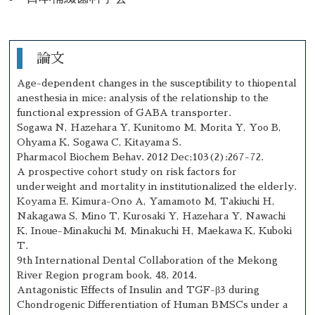
論文
Age-dependent changes in the susceptibility to thiopental
anesthesia in mice: analysis of the relationship to the
functional expression of GABA transporter.
Sogawa N, Hazehara Y, Kunitomo M, Morita Y, Yoo B,
Ohyama K, Sogawa C, Kitayama S.
Pharmacol Biochem Behav. 2012 Dec;103(2):267-72.
A prospective cohort study on risk factors for
underweight and mortality in institutionalized the elderly.
Koyama E, Kimura-Ono A, Yamamoto M, Takiuchi H,
Nakagawa S, Mino T, Kurosaki Y, Hazehara Y, Nawachi
K, Inoue-Minakuchi M, Minakuchi H, Maekawa K, Kuboki
T.
9th International Dental Collaboration of the Mekong
River Region program book, 48, 2014.
Antagonistic Effects of Insulin and TGF-β3 during
Chondrogenic Differentiation of Human BMSCs under a