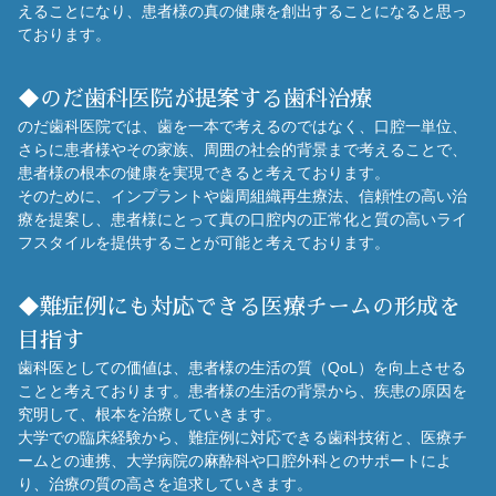
えることになり、患者様の真の健康を創出することになると思っ
本補綴歯科学会 中国・四国支部学術大会, 2015.
ております。
創傷治癒過程における宿主骨髄由来間葉系幹細胞がもたらす免
疫寛容性とそのメカニズム. 古味佳子，秋山謙太郎，吉岡裕
也，國友雅義，小盛大志，國友由理，大野充昭，前川賢治，窪
◆のだ歯科医院が提案する歯科治療
木拓男.公益社団法人日本補綴歯科学会第125回学術大会, 2016.
のだ歯科医院では、歯を一本で考えるのではなく、口腔一単位、
DNMT3Aの過剰発現はhBMSCsの軟骨細胞分化を促進する.
さらに患者様やその家族、周囲の社会的背景まで考えることで、
野村 優，吉岡裕也，大野充昭，國友由理，小盛大志，大橋俊
患者様の根本の健康を実現できると考えております。
孝，窪木拓男.公益社団法人日本補綴歯科学会 中国・四国支部
そのために、インプラントや歯周組織再生療法、信頼性の高い治
学会学術大会, 2017.
療を提案し、患者様にとって真の口腔内の正常化と質の高いライ
創傷治癒過程における宿主骨髄由来間葉系幹細胞と炎症性サイ
フスタイルを提供することが可能と考えております。
トカイン. 古味佳子，秋山謙太郎，吉岡裕也，國友雅義，國友
由理，大野充昭，前川賢治，窪木拓男.第47回公益社団法人日本
口腔インプラント学会学術大会, 2017.
◆難症例にも対応できる医療チームの形成を
目指す
歯科医としての価値は、患者様の生活の質（QoL）を向上させる
ことと考えております。患者様の生活の背景から、疾患の原因を
究明して、根本を治療していきます。
大学での臨床経験から、難症例に対応できる歯科技術と、医療チ
ームとの連携、大学病院の麻酔科や口腔外科とのサポートによ
り、治療の質の高さを追求していきます。