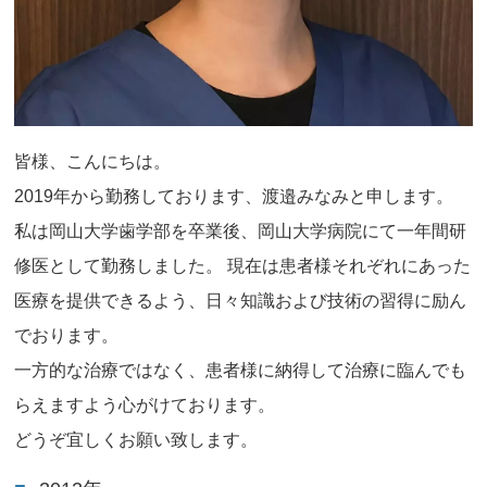
Matsuka Y, Kuboki T.
J Prosthodont Res. 2015 Jul;59(3):178-84.
レスポンスシフトが少数歯欠損患者の補綴治療効果測定に与え
る影響 木村 彩，荒川 光，野田 欣志，松香 芳三，窪木 拓男．
日本補綴歯科学会雑誌．特別号,日本補綴歯科学会学術大会抄録
集52(117), 96, 2008.
皆様、こんにちは。
一般化推定方程式を用いた口腔インプラント脱落に影響を及ぼ
すリスク要因に関する17年間の後ろ向きコホート研究．野田 欣
2019年から勤務しております、渡邉みなみと申します。
志．岡山歯学会雑誌,28(1),2009.
私は岡山大学歯学部を卒業後、岡山大学病院にて一年間研
天然歯形態を把握する（第2報）支台歯形成の指標を模索 安光
崇洋，貞光 謙一郎，島田 卓也，櫻井 健次，木村 拓郎，福山 房
修医として勤務しました。 現在は患者様それぞれにあった
之助，加藤 泰二，野田 欣志．歯科審美25(2)114-121,2013.
医療を提供できるよう、日々知識および技術の習得に励ん
タッピングポイントに関する考察：—デジタル式顎運動計測装
置を用いて— 木村 拓郎, 貞光 謙一郎，加藤 泰二 ，島田 卓
でおります。
也，福山 房之助，櫻井 健次，安光 崇洋，野田欣志．日本顎咬
一方的な治療ではなく、患者様に納得して治療に臨んでも
合学会誌 噛み合わせの科学 34(3), 218-224,2014.
広範型慢性歯周炎患者に対しインプラント治療を含む包括的治
らえますよう心がけております。
療を行なった1症例 佐藤 毅，三木 通英，野田 欣志，窪木 拓
男．日本口腔インプラント学会誌 28(4)578-579,2015.
どうぞ宜しくお願い致します。