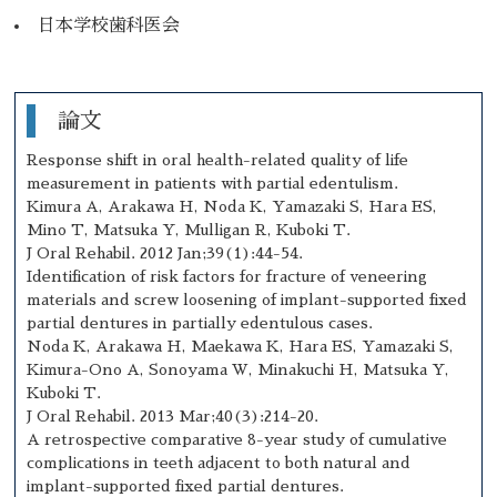
日本学校歯科医会
論文
Response shift in oral health-related quality of life
measurement in patients with partial edentulism.
Kimura A, Arakawa H, Noda K, Yamazaki S, Hara ES,
Mino T, Matsuka Y, Mulligan R, Kuboki T.
J Oral Rehabil. 2012 Jan;39(1):44-54.
Identification of risk factors for fracture of veneering
materials and screw loosening of implant-supported fixed
partial dentures in partially edentulous cases.
Noda K, Arakawa H, Maekawa K, Hara ES, Yamazaki S,
Kimura-Ono A, Sonoyama W, Minakuchi H, Matsuka Y,
Kuboki T.
J Oral Rehabil. 2013 Mar;40(3):214-20.
A retrospective comparative 8-year study of cumulative
complications in teeth adjacent to both natural and
implant-supported fixed partial dentures.