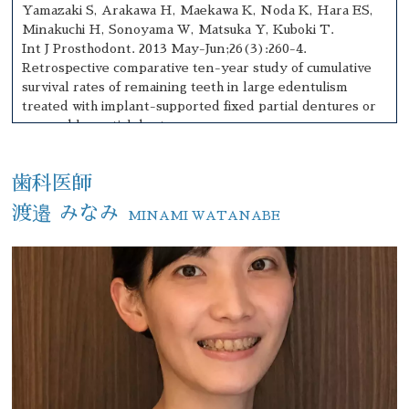
Yamazaki S, Arakawa H, Maekawa K, Noda K, Hara ES,
Minakuchi H, Sonoyama W, Matsuka Y, Kuboki T.
Int J Prosthodont. 2013 May-Jun;26(3):260-4.
Retrospective comparative ten-year study of cumulative
survival rates of remaining teeth in large edentulism
treated with implant-supported fixed partial dentures or
removable partial dentures.
Yamazaki S, Arakawa H, Maekawa K, Hara ES, Noda K,
Minakuchi H, Sonoyama W, Matsuka Y, Kuboki T.
歯科医師
J Prosthodont Res. 2013 Jul;57(3):156-61.
Retrospective investigation of the remaining teeth status
渡邉 みなみ
MINAMI WATANABE
of patients with implant-supported fixed partial dentures
in unilateral free-end edentulism.
Yamazaki S, Arakawa H, Maekawa K, Hara ES, Noda K,
Minakuchi H, Sonoyama W, Matsuka Y, Kuboki T.
J Prosthodont Res. 2013 Oct;57(4):262-7.
A longitudinal retrospective study of the analysis of the
risk factors of implant failure by the application of
generalized estimating equations.
Noda K, Arakawa H, Kimura-Ono A, Yamazaki S, Hara
ES, Sonoyama W, Maekawa K, Okura K, Shintani A,