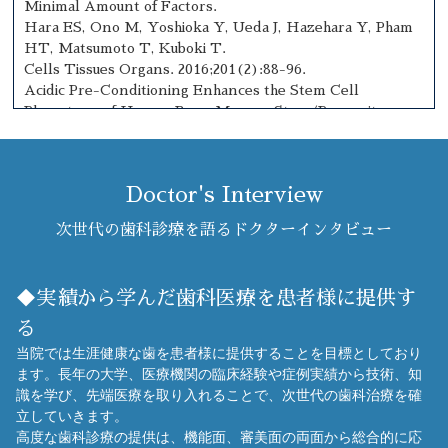
Minimal Amount of Factors.
Hara ES, Ono M, Yoshioka Y, Ueda J, Hazehara Y, Pham
HT, Matsumoto T, Kuboki T.
Cells Tissues Organs. 2016;201(2):88-96.
Acidic Pre-Conditioning Enhances the Stem Cell
Phenotype of Human Bone Marrow Stem/Progenitor
Cells.
Hazehara-Kunitomo Y, Hara ES, Ono M, Aung KT, Komi
K, Pham HT, Akiyama K, Okada M, Oohashi T,
Doctor's Interview
Matsumoto T, Kuboki T.
International Journal of Molecular Sciences;20(5): pii:
次世代の歯科診療を語るドクターインタビュー
E1097, 2019.
Tryptophan and Kynurenine Enhances the Stemness
and Osteogenic Differentiation of Bone Marrow-Derived
◆実績から学んだ歯科医療を患者様に提供す
Mesenchymal Stromal Cells In Vitro and In Vivo.
Pham HT, Ono M, Hara ES, Nguyen HTT, Dang AT, Do
る
HT, Komori T, Tosa I, Hazehara-Kunitomo Y, Yoshioka
当院では生涯健康な歯を患者様に提供することを目標としており
Y, Oida Y, Akiyama K, Kuboki T.
ます。長年の大学、医療機関の臨床経験や症例実績から技術、知
Materials (Basel). 2021 Jan 4;14(1):208.
識を学び、先端医療を取り入れることで、次世代の歯科治療を確
立していきます。
マウス抜歯窩創傷治癒部位におけるpHの経時的変化.國友由
高度な歯科診療の提供は、機能面、審美面の両面から総合的に応
理，Hara ES, 大野充昭，前川賢治，窪木拓男.公益社団法人日