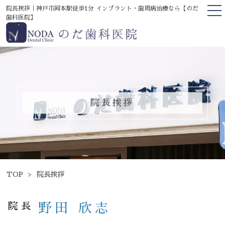
院長挨拶｜神戸市岡本駅徒歩1分 インプラント・歯周病治療なら【のだ
歯科医院】
TOP
当院について
医院の案内
院長挨拶
院長挨拶
医院の特徴
診療案内
医療機器掲載
精密修復・セレック治療
TOP
院長挨拶
歯周病治療
院長
野田 欣志
インプラント・骨増生治療