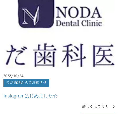
セラミック・審美修復
食いしばり・歯ぎしり治療
予防・メンテナンス
料金案内
Q＆A
採用情報
ニュース
2022/10/24
のだ歯科からのお知らせ
ブログ
お問い合わせ
Instagramはじめました☆
詳しくはこちら