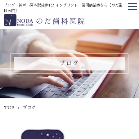
ブログ｜神戸市岡本駅徒歩1分 インプラント・歯周病治療なら【のだ歯
科医院】
TOP
当院について
医院の案内
院長挨拶
ブログ
医院の特徴
診療案内
医療機器掲載
精密修復・セレック治療
TOP
ブログ
歯周病治療
インプラント・骨増生治療